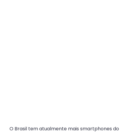
Plataforma
Multicanal
ajuda
escritórios
com
Atendimento
Fiscal?
O Brasil tem atualmente mais smartphones do