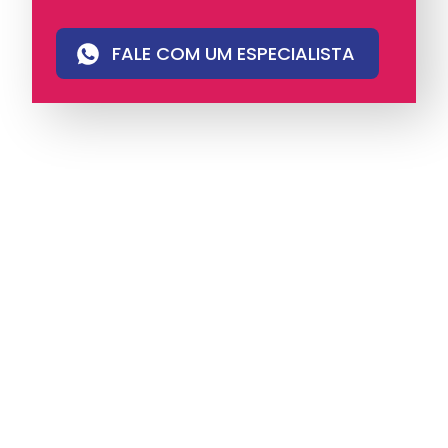
FALE COM UM ESPECIALISTA
A iungo é uma operadora licenciada pela
Anatel e pioneira em PABX virtual no Brasil,
com mais de 4 mil clientes.
Oferece soluções
de voz e atendimento multicanal com
tecnologia humanizada, ideal para empresas
que valorizam eficiência, proximidade e
comunicação com identidade.