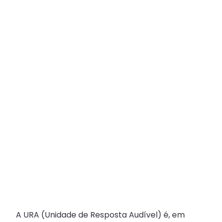
Plataforma
Multicanal
ajuda
escritórios
com
Atendimento
Fiscal?
A URA (Unidade de Resposta Audível) é, em