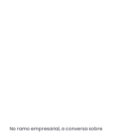
Plataforma
Multicanal
ajuda
escritórios
com
Atendimento
Fiscal?
No ramo empresarial, a conversa sobre