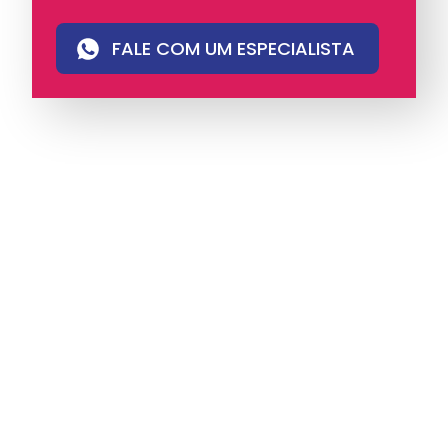
FALE COM UM ESPECIALISTA
A iungo é uma operadora licenciada pela
Anatel e pioneira em PABX virtual no Brasil,
com mais de 4 mil clientes.
Oferece soluções
de voz e atendimento multicanal com
tecnologia humanizada, ideal para empresas
que valorizam eficiência, proximidade e
comunicação com identidade.