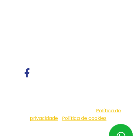
com mais de 4 mil clientes.
Oferece soluções
de voz e atendimento multicanal com
tecnologia humanizada, ideal para empresas
que valorizam eficiência, proximidade e
comunicação com identidade.
© iungo. 2026. Design by Neoside |
Política de
privacidade
|
Política de cookies