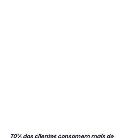
Plataforma
Multicanal
ajuda
escritórios
com
Atendimento
Fiscal?
70% dos clientes consomem mais de