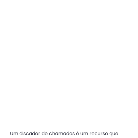
Plataforma
Multicanal
ajuda
escritórios
com
Atendimento
Fiscal?
Um discador de chamadas é um recurso que