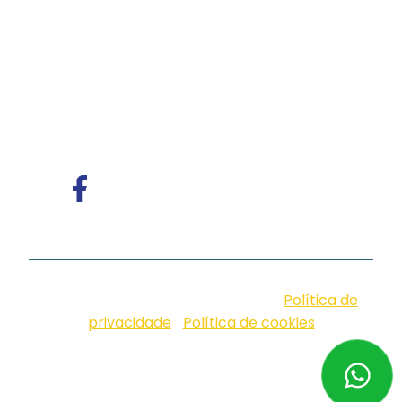
de voz e atendimento multicanal com
tecnologia humanizada, ideal para empresas
que valorizam eficiência, proximidade e
comunicação com identidade.
© iungo. 2026. Design by Neoside |
Política de
privacidade
|
Política de cookies