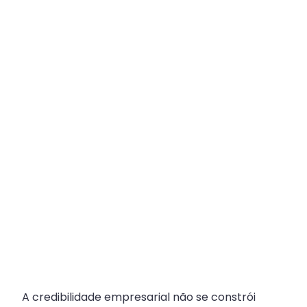
Plataforma
Multicanal
ajuda
escritórios
com
Atendimento
Fiscal?
A credibilidade empresarial não se constrói