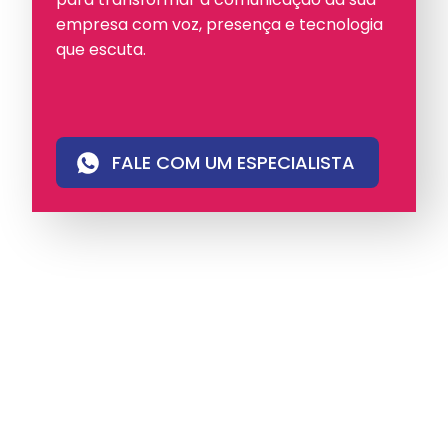
empresa com voz, presença e tecnologia
que escuta.
FALE COM UM ESPECIALISTA
A iungo é uma operadora licenciada pela
Anatel e pioneira em PABX virtual no Brasil,
com mais de 4 mil clientes.
Oferece soluções