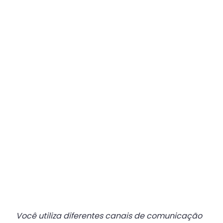
Plataforma
Multicanal
ajuda
escritórios
com
Atendimento
Fiscal?
Você utiliza diferentes canais de comunicação