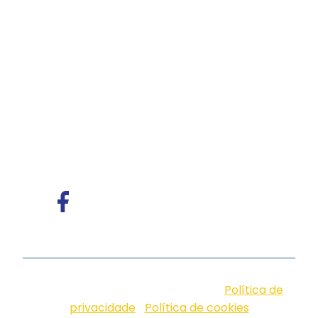
A iungo é uma operadora licenciada pela
Anatel e pioneira em PABX virtual no Brasil,
com mais de 4 mil clientes.
Oferece soluções
de voz e atendimento multicanal com
tecnologia humanizada, ideal para empresas
que valorizam eficiência, proximidade e
comunicação com identidade.
© iungo. 2026. Design by Neoside |
Política de
privacidade
|
Política de cookies