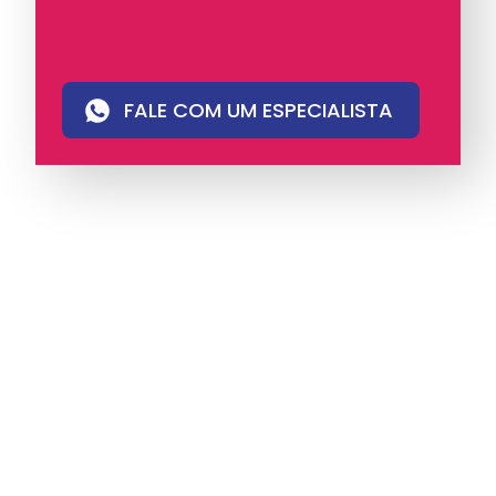
FALE COM UM ESPECIALISTA
A iungo é uma operadora licenciada pela
Anatel e pioneira em PABX virtual no Brasil,
com mais de 4 mil clientes.
Oferece soluções
de voz e atendimento multicanal com
tecnologia humanizada, ideal para empresas
que valorizam eficiência, proximidade e