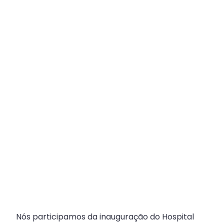
Plataforma
Multicanal
ajuda
escritórios
com
Atendimento
Fiscal?
Nós participamos da inauguração do Hospital