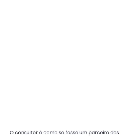
Plataforma
Multicanal
ajuda
escritórios
com
Atendimento
Fiscal?
O consultor é como se fosse um parceiro dos