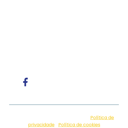
A iungo é uma operadora licenciada pela
Anatel e pioneira em PABX virtual no Brasil,
com mais de 4 mil clientes.
Oferece soluções
de voz e atendimento multicanal com
tecnologia humanizada, ideal para empresas
que valorizam eficiência, proximidade e
comunicação com identidade.
© iungo. 2026. Design by Neoside |
Política de
privacidade
|
Política de cookies