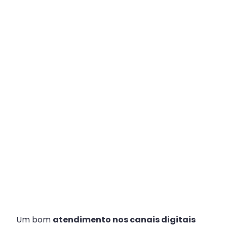
Plataforma
Multicanal
ajuda
escritórios
com
Atendimento
Fiscal?
Um bom
atendimento nos canais digitais