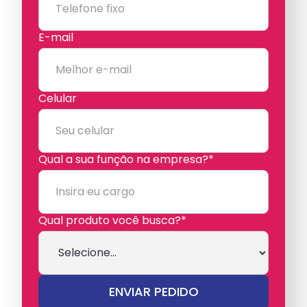
E-mail
Celular
Qual a sua função na empresa?*
Qual produto você busca?*