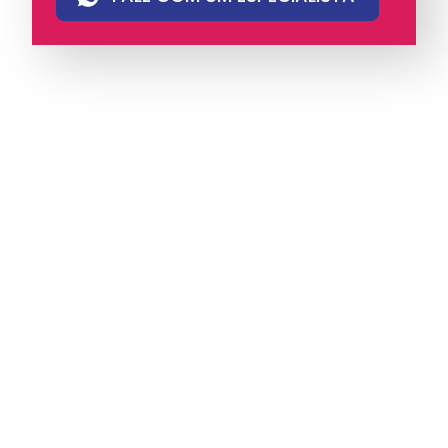
A iungo é uma operadora licenciada pela
Anatel e pioneira em PABX virtual no Brasil,
com mais de 4 mil clientes.
Oferece soluções
de voz e atendimento multicanal com
tecnologia humanizada, ideal para empresas
que valorizam eficiência, proximidade e
comunicação com identidade.