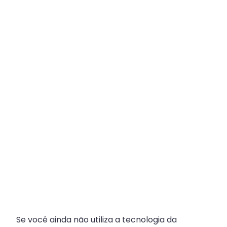
Plataforma
Multicanal
ajuda
escritórios
com
Atendimento
Fiscal?
Se você ainda não utiliza a tecnologia da