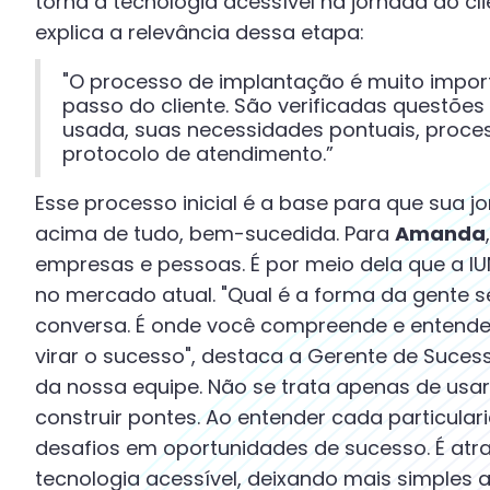
torna a tecnologia acessível na jornada do cl
explica a relevância dessa etapa:
"O processo de implantação é muito import
passo do cliente. São verificadas questõe
usada, suas necessidades pontuais, proc
protocolo de atendimento.”
Esse processo inicial é a base para que sua jo
acima de tudo, bem-sucedida. Para
Amanda
empresas e pessoas. É por meio dela que a 
no mercado atual. "Qual é a forma da gente s
conversa. É onde você compreende e entende
virar o sucesso", destaca a Gerente de Suces
da nossa equipe. Não se trata apenas de usar 
construir pontes. Ao entender cada particula
desafios em oportunidades de sucesso. É atr
tecnologia acessível, deixando mais simples 