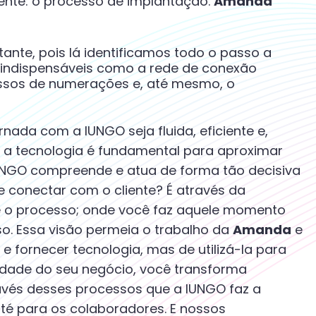
iente: o processo de implantação.
Amanda
ante, pois lá identificamos todo o passo a
s indispensáveis como a rede de conexão
essos de numerações e, até mesmo, o
rnada com a IUNGO seja fluida, eficiente e,
, a tecnologia é fundamental para aproximar
IUNGO compreende e atua de forma tão decisiva
e conectar com o cliente? É através da
 o processo; onde você faz aquele momento
so. Essa visão permeia o trabalho da
Amanda
e
e fornecer tecnologia, mas de utilizá-la para
ridade do seu negócio, você transforma
avés desses processos que a IUNGO faz a
até para os colaboradores. E nossos