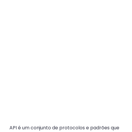
Plataforma
Multicanal
ajuda
escritórios
com
Atendimento
Fiscal?
API é um conjunto de protocolos e padrões que