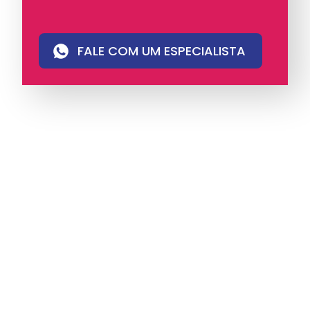
FALE COM UM ESPECIALISTA
A iungo é uma operadora licenciada pela
Anatel e pioneira em PABX virtual no Brasil,
com mais de 4 mil clientes.
Oferece soluções
de voz e atendimento multicanal com
tecnologia humanizada, ideal para empresas
que valorizam eficiência, proximidade e
comunicação com identidade.