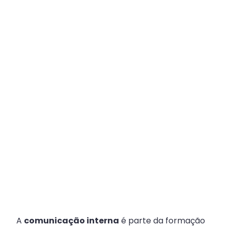
Plataforma
Multicanal
ajuda
escritórios
com
Atendimento
Fiscal?
A
comunicação interna
é parte da formação