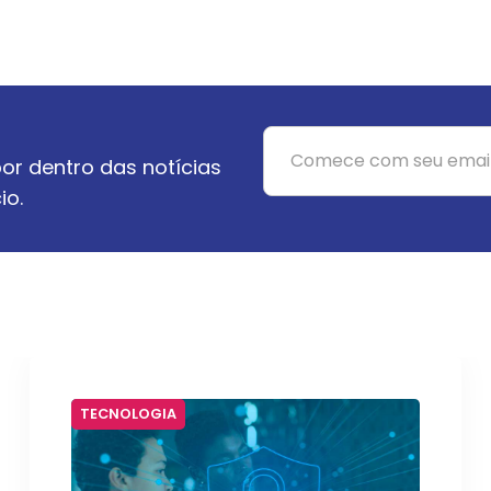
or dentro das notícias
io.
TECNOLOGIA