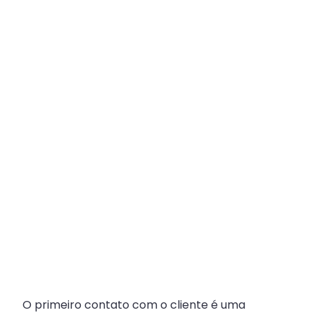
Plataforma
Multicanal
ajuda
escritórios
com
Atendimento
Fiscal?
O primeiro contato com o cliente é uma