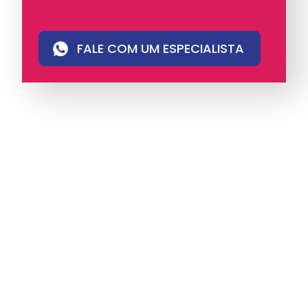
FALE COM UM ESPECIALISTA
A iungo é uma operadora licenciada pela
Anatel e pioneira em PABX virtual no Brasil,
com mais de 4 mil clientes.
Oferece soluções
de voz e atendimento multicanal com
tecnologia humanizada, ideal para empresas
que valorizam eficiência, proximidade e
comunicação com identidade.