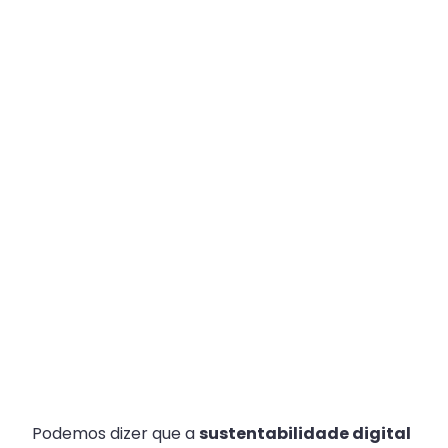
Plataforma
Multicanal
ajuda
escritórios
com
Atendimento
Fiscal?
Podemos dizer que a
sustentabilidade digital