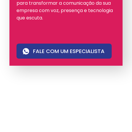
para transformar a comunicação da sua
empresa com voz, presença e tecnologia
que escuta.
FALE COM UM ESPECIALISTA
A iungo é uma operadora licenciada pela
Anatel e pioneira em PABX virtual no Brasil,
com mais de 4 mil clientes.
Oferece soluções