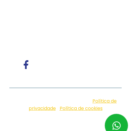
de voz e atendimento multicanal com
tecnologia humanizada, ideal para empresas
que valorizam eficiência, proximidade e
comunicação com identidade.
© iungo. 2026. Design by Neoside |
Política de
privacidade
|
Política de cookies