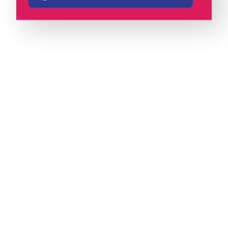
A iungo é uma operadora licenciada pela
Anatel e pioneira em PABX virtual no Brasil,
com mais de 4 mil clientes.
Oferece soluções
de voz e atendimento multicanal com
tecnologia humanizada, ideal para empresas
que valorizam eficiência, proximidade e
comunicação com identidade.