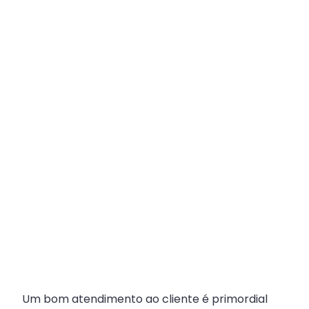
Plataforma
Multicanal
ajuda
escritórios
com
Atendimento
Fiscal?
Um bom atendimento ao cliente é primordial