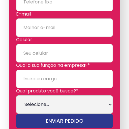
E-mail
Celular
Qual a sua função na empresa?*
Qual produto você busca?*