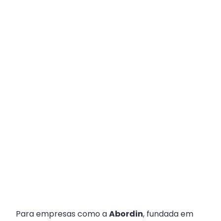
Plataforma
Multicanal
ajuda
escritórios
com
Atendimento
Fiscal?
Para empresas como a
Abordin
, fundada em