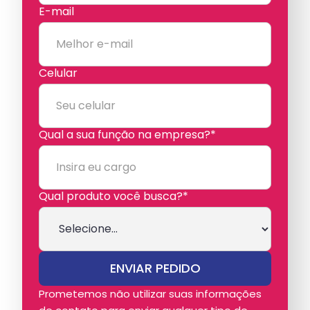
E-mail
Celular
Qual a sua função na empresa?*
Qual produto você busca?*
Prometemos não utilizar suas informações