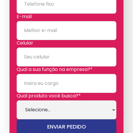
E-mail
Celular
Qual a sua função na empresa?*
Qual produto você busca?*