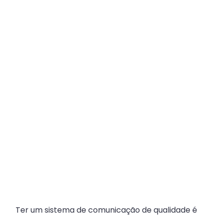
Plataforma
Multicanal
ajuda
escritórios
com
Atendimento
Fiscal?
Ter um sistema de comunicação de qualidade é