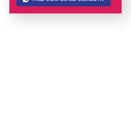
A iungo é uma operadora licenciada pela
Anatel e pioneira em PABX virtual no Brasil,
com mais de 4 mil clientes.
Oferece soluções
de voz e atendimento multicanal com
tecnologia humanizada, ideal para empresas
que valorizam eficiência, proximidade e
comunicação com identidade.