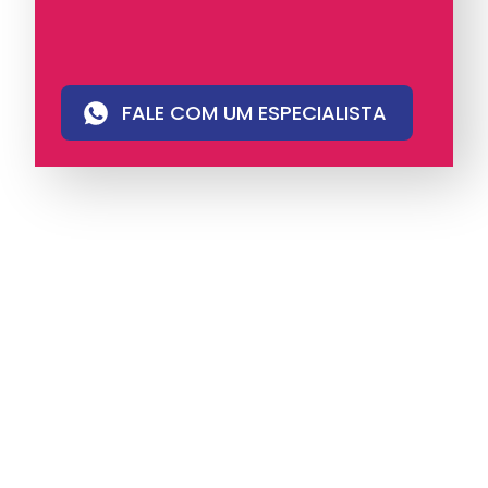
FALE COM UM ESPECIALISTA
A iungo é uma operadora licenciada pela
Anatel e pioneira em PABX virtual no Brasil,
com mais de 4 mil clientes.
Oferece soluções
de voz e atendimento multicanal com
tecnologia humanizada, ideal para empresas