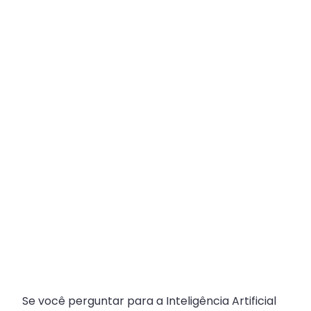
Plataforma
Multicanal
ajuda
escritórios
com
Atendimento
Fiscal?
Se você perguntar para a Inteligência Artificial