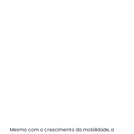
Plataforma
Multicanal
ajuda
escritórios
com
Atendimento
Fiscal?
Mesmo com o crescimento da mobilidade, a