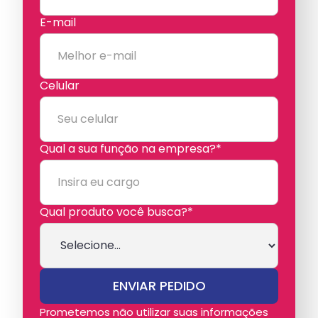
E-mail
Celular
Qual a sua função na empresa?*
Qual produto você busca?*
Prometemos não utilizar suas informações