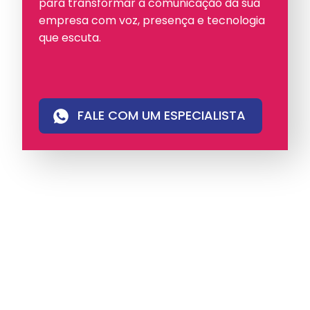
para transformar a comunicação da sua
empresa com voz, presença e tecnologia
que escuta.
FALE COM UM ESPECIALISTA
A iungo é uma operadora licenciada pela
Anatel e pioneira em PABX virtual no Brasil,
com mais de 4 mil clientes.
Oferece soluções