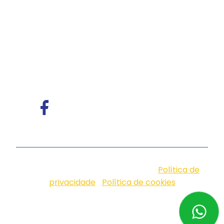
de voz e atendimento multicanal com
tecnologia humanizada, ideal para empresas
que valorizam eficiência, proximidade e
comunicação com identidade.
© iungo. 2026. Design by Neoside |
Política de
privacidade
|
Política de cookies