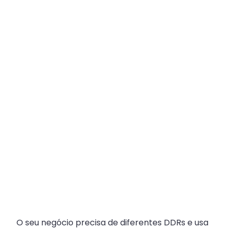
Plataforma
Multicanal
ajuda
escritórios
com
Atendimento
Fiscal?
O seu negócio precisa de diferentes DDRs e usa