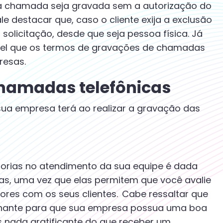
a chamada seja gravada sem a autorização do
Vale destacar que, caso o cliente exija a exclusão
solicitação, desde que seja pessoa física. Já
dável que os termos de gravações de chamadas
presas.
hamadas telefônicas
sua empresa terá ao realizar a gravação das
horias no atendimento da sua equipe é dada
as, uma vez que elas permitem que você avalie
res com os seus clientes. Cabe ressaltar que
inante para que sua empresa possua uma boa
s nada gratificante do que receber um