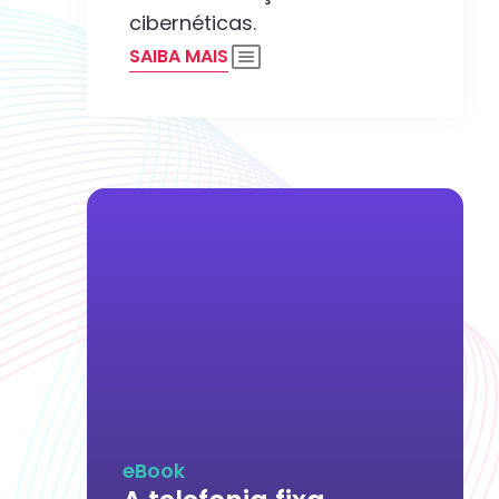
cibernéticas.
SAIBA MAIS
eBook