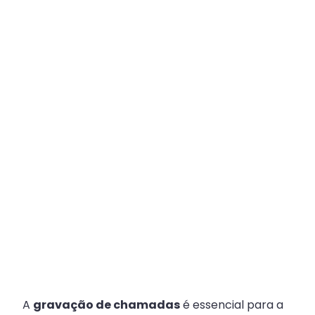
Plataforma
Multicanal
ajuda
escritórios
com
Atendimento
Fiscal?
A
gravação de chamadas
é essencial para a