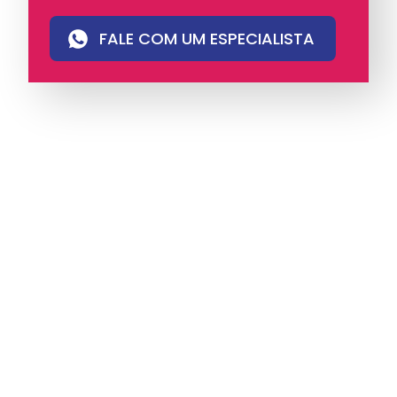
FALE COM UM ESPECIALISTA
A iungo é uma operadora licenciada pela
Anatel e pioneira em PABX virtual no Brasil,
com mais de 4 mil clientes.
Oferece soluções
de voz e atendimento multicanal com
tecnologia humanizada, ideal para empresas
que valorizam eficiência, proximidade e
comunicação com identidade.