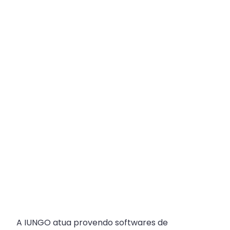
Plataforma
Multicanal
ajuda
escritórios
com
Atendimento
Fiscal?
A IUNGO atua provendo softwares de