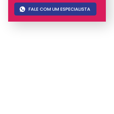
FALE COM UM ESPECIALISTA
A iungo é uma operadora licenciada pela
Anatel e pioneira em PABX virtual no Brasil,
com mais de 4 mil clientes.
Oferece soluções
de voz e atendimento multicanal com
tecnologia humanizada, ideal para empresas
que valorizam eficiência, proximidade e
comunicação com identidade.