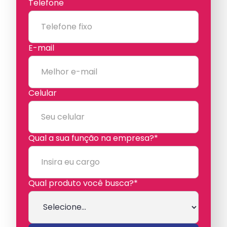
Telefone
E-mail
Celular
Qual a sua função na empresa?*
Qual produto você busca?*