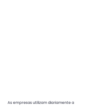
Plataforma
Multicanal
ajuda
escritórios
com
Atendimento
Fiscal?
As empresas utilizam diariamente a