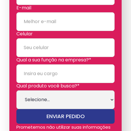
E-mail
Celular
Qual a sua função na empresa?*
Qual produto você busca?*
Prometemos não utilizar suas informações