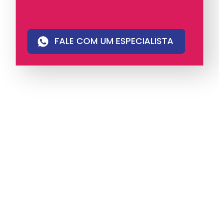
FALE COM UM ESPECIALISTA
A iungo é uma operadora licenciada pela
Anatel e pioneira em PABX virtual no Brasil,
com mais de 4 mil clientes.
Oferece soluções
de voz e atendimento multicanal com
tecnologia humanizada, ideal para empresas
que valorizam eficiência, proximidade e