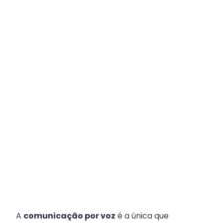
Plataforma
Multicanal
ajuda
escritórios
com
Atendimento
Fiscal?
A
comunicação por voz
é a única que