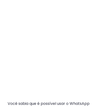
Plataforma
Multicanal
ajuda
escritórios
com
Atendimento
Fiscal?
Você sabia que é possível usar o WhatsApp