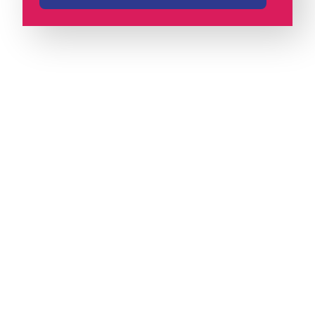
A iungo é uma operadora licenciada pela
Anatel e pioneira em PABX virtual no Brasil,
com mais de 4 mil clientes.
Oferece soluções
de voz e atendimento multicanal com
tecnologia humanizada, ideal para empresas
que valorizam eficiência, proximidade e
comunicação com identidade.