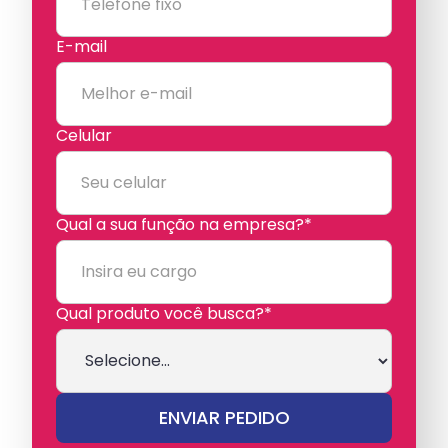
E-mail
Celular
Qual a sua função na empresa?*
Qual produto você busca?*