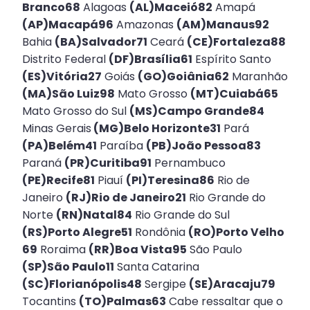
Branco68
Alagoas
(AL)Maceió82
Amapá
(AP)Macapá96
Amazonas
(AM)Manaus92
Bahia
(BA)Salvador71
Ceará
(CE)Fortaleza88
Distrito Federal
(DF)Brasília61
Espírito Santo
(ES)Vitória27
Goiás
(GO)Goiânia62
Maranhão
(MA)São Luiz98
Mato Grosso
(MT)Cuiabá65
Mato Grosso do Sul
(MS)Campo Grande84
Minas Gerais
(MG)Belo Horizonte31
Pará
(PA)Belém41
Paraíba
(PB)João Pessoa83
Paraná
(PR)Curitiba91
Pernambuco
(PE)Recife81
Piauí
(PI)Teresina86
Rio de
Janeiro
(RJ)Rio de Janeiro21
Rio Grande do
Norte
(RN)Natal84
Rio Grande do Sul
(RS)Porto Alegre51
Rondônia
(RO)Porto Velho
69
Roraima
(RR)Boa Vista95
São Paulo
(SP)São Paulo11
Santa Catarina
(SC)Florianópolis48
Sergipe
(SE)Aracaju79
Tocantins
(TO)Palmas63
Cabe ressaltar que o