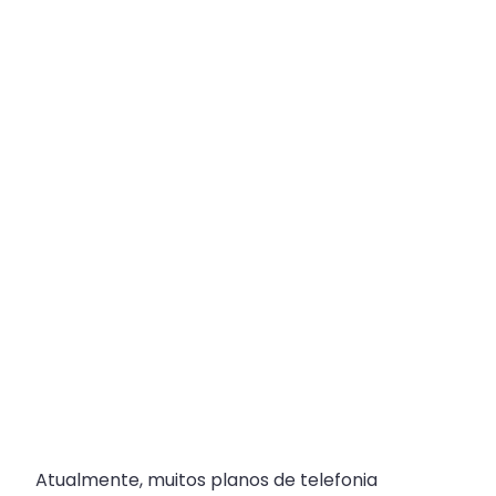
Plataforma
Multicanal
ajuda
escritórios
com
Atendimento
Fiscal?
Atualmente, muitos planos de telefonia