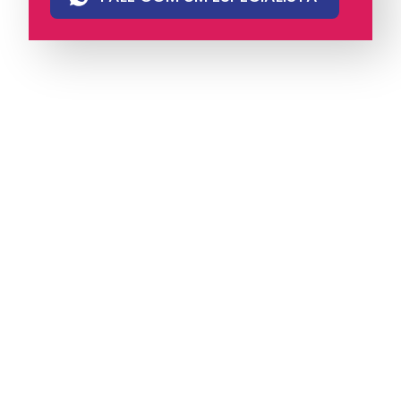
A iungo é uma operadora licenciada pela
Anatel e pioneira em PABX virtual no Brasil,
com mais de 4 mil clientes.
Oferece soluções
de voz e atendimento multicanal com
tecnologia humanizada, ideal para empresas
que valorizam eficiência, proximidade e
comunicação com identidade.