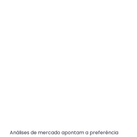
Plataforma
Multicanal
ajuda
escritórios
com
Atendimento
Fiscal?
Análises de mercado apontam a preferência