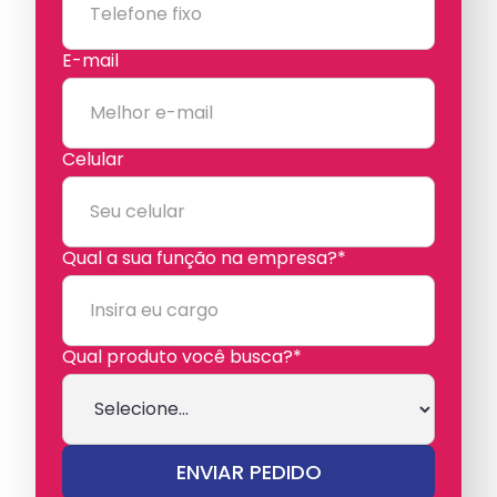
E-mail
Celular
Qual a sua função na empresa?*
Qual produto você busca?*