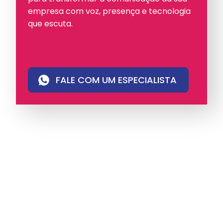
empresa com voz, presença e tecnologia
que escuta.
FALE COM UM ESPECIALISTA
A iungo é uma operadora licenciada pela
Anatel e pioneira em PABX virtual no Brasil,
com mais de 4 mil clientes.
Oferece soluções