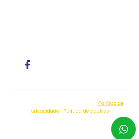
de voz e atendimento multicanal com
tecnologia humanizada, ideal para empresas
que valorizam eficiência, proximidade e
comunicação com identidade.
© iungo. 2026. Design by Neoside |
Política de
privacidade
|
Política de cookies