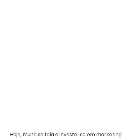
Plataforma
Multicanal
ajuda
escritórios
com
Atendimento
Fiscal?
Hoje, muito se fala e investe-se em marketing